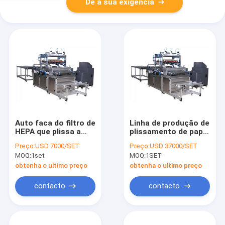
Dê a sua exigência
Auto faca do filtro de
Linha de produção de
HEPA que plissa a
plissamento de papel
máquina Mini
da máquina 0.6mpa
Preço:
USD 7000/SET
Preço:
USD 37000/SET
Production Line
do filtro de PLHP-700
MOQ:
1set
MOQ:
1SET
HEPA mini para o
filtro de ar
obtenha o ultimo preço
obtenha o ultimo preço
contacto
contacto