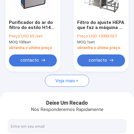
Fábrica
Controle de Qualidade
Purificador do ar do
Filtro do ajuste HEPA
filtro do estilo H14
que faz a máquina a
Fale Conosco
Hepa da caixa do
fibra de vidro
Preço:
USD 65 /set
Preço:
USD 12000/SET
vidro de fibra de 0,3
separada
MOQ:
100set
MOQ:
1set
mícrons
Pedir um orçamento
obtenha o ultimo preço
obtenha o ultimo preço
contacto
contacto
Filtro de ar que faz a máquina
Veja mais
Máquina do filtro de ECO
Filtro de óleo que faz a máquina
Deixe Um Recado
Nós Responderemos Rapidamente
Faca que plissa a máquina
Máquina de plissamento giratória