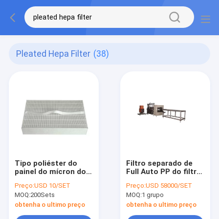
Pleated Hepa Filter
(38)
Tipo poliéster do
Filtro separado de
painel do mícron do
Full Auto PP do filtro
vácuo de Mini
de HEPA que cola a
Preço:
USD 10/SET
Preço:
USD 58000/SET
Pleated Hepa Air
largura 700mm da
MOQ:
200Sets
MOQ:
1 grupo
Filter 100
máquina
obtenha o ultimo preço
obtenha o ultimo preço