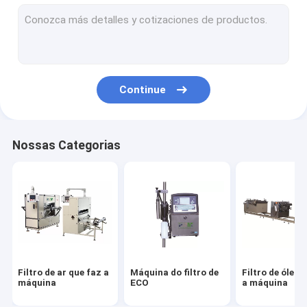
Máquina de corte do filtro
Filtro de HEPA que faz a máquina
Filtro que cola a máquina
Continue
Máquina de soldadura do filtro
Material do filtro
Nossas Categorias
Papel de filtro do ar
Papel de filtro de HEPA
Filtro de ar do plutônio
Colagem do plutônio
Filtro de ar que faz a
Máquina do filtro de
Filtro de óleo 
Filtro da fibra do metal
máquina
ECO
a máquina