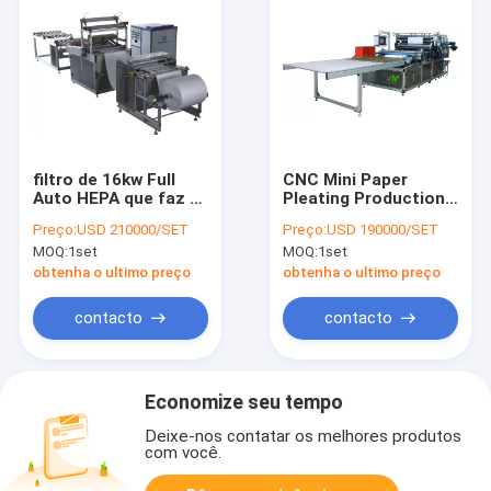
filtro de 16kw Full
CNC Mini Paper
Auto HEPA que faz a
Pleating Production
máquina Mini Paper
Line do filtro de
Preço:
USD 210000/SET
Preço:
USD 190000/SET
Pleating
1320mm Full Auto
MOQ:
1set
MOQ:
1set
HEPA
obtenha o ultimo preço
obtenha o ultimo preço
contacto
contacto
Economize seu tempo
Deixe-nos contatar os melhores produtos
com você.