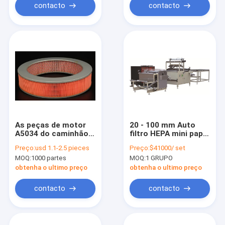
contacto
contacto
As peças de motor
20 - 100 mm Auto
A5034 do caminhão
filtro HEPA mini papel
Hepa plissaram o
plissado linha de
Preço:
usd 1.1-2.5 pieces
Preço:
$41000/ set
filtro de ar
produção ajustável
MOQ:
1000 partes
MOQ:
1 GRUPO
obtenha o ultimo preço
obtenha o ultimo preço
contacto
contacto