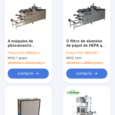
A máquina de
O filtro de alumínio
plissamento
de papel de HEPA que
giratória separada
faz a máquina
Preço:
USD 5800/pcs
Preço:
USD 5800/SET
HEPA filtra a
separou a máquina
MOQ:
1 grupo
MOQ:
1set
ondulação
de ondulação da
folha de alumínio
obtenha o ultimo preço
obtenha o ultimo preço
contacto
contacto
Casa
Produtos
Quem Somos