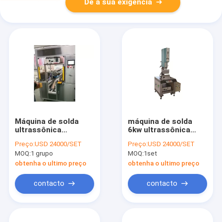
Dê a sua exigência
Máquina de solda
máquina de solda
ultrassônica
6kw ultrassônica
automática do
automática para a
Preço:
USD 24000/SET
Preço:
USD 24000/SET
elemento de filtro da
fatura do filtro de ar
MOQ:
1 grupo
MOQ:
1set
máquina do filtro de
ECO
obtenha o ultimo preço
obtenha o ultimo preço
contacto
contacto