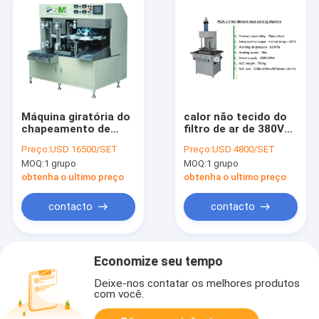
Máquina giratória do
calor não tecido do
chapeamento de
filtro de ar de 380V
metal do calor de Full
50Hz Toyota -
Preço:
USD 16500/SET
Preço:
USD 4800/SET
Auto da máquina do
máquina de selagem
MOQ:
1 grupo
MOQ:
1 grupo
filtro de ECO
obtenha o ultimo preço
obtenha o ultimo preço
contacto
contacto
Economize seu tempo
Deixe-nos contatar os melhores produtos
com você.