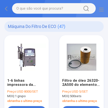
Máquina Do Filtro De ECO
(47)
1-6 linhas
Filtro de óleo 26320-
impressora da
2A500 do elemento
codificação do Inkjet
ECO com papel de
Preço:
USD 8000/SET
Preço:
USD 5/SET
de Full Auto da
filtro
MOQ:
1 grupo
MOQ:
500sets
máquina do filtro de
ECO
obtenha o ultimo preço
obtenha o ultimo preço