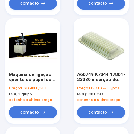
contacto
contacto
Máquina de ligação
A60749 K7044 17801-
quente do papel do
23030 inserção do
elemento de filtro da
filtro de ar de 70264
Preço:
USD 4000/SET
Preço:
USD 0.6~1.1/pcs
máquina do filtro do
ECO
MOQ:
1 grupo
MOQ:
100 PCes
derretimento ECO
obtenha o ultimo preço
obtenha o ultimo preço
contacto
contacto