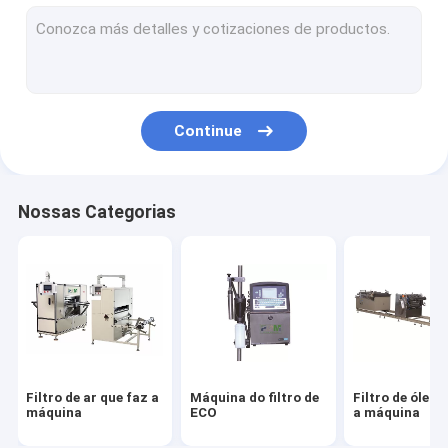
Máquina de corte do filtro
Filtro de HEPA que faz a máquina
Filtro que cola a máquina
Continue
Máquina de soldadura do filtro
Material do filtro
Nossas Categorias
Papel de filtro do ar
Papel de filtro de HEPA
Filtro de ar do plutônio
Colagem do plutônio
Filtro de ar que faz a
Máquina do filtro de
Filtro de óleo 
Filtro da fibra do metal
máquina
ECO
a máquina