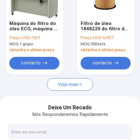
Factory Tour
Quality Control
Máquina do filtro do
Filtro de óleo
óleo ECO, máquina da
1848220 do filtro de
Contact Us
cinematografia do
óleo ECO do carro do
Preço:
USD /SET
Preço:
USD 5/SET
PVC do elemento de
OEM Toyota
MOQ:
1 grupo
MOQ:
500sets
8 estações
Request A Quote
obtenha o ultimo preço
obtenha o ultimo preço
contacto
contacto
Filtro de ar que faz a máquina
Veja mais
Máquina do filtro de ECO
Filtro de óleo que faz a máquina
Deixe Um Recado
Nós Responderemos Rapidamente
Faca que plissa a máquina
Máquina de plissamento giratória