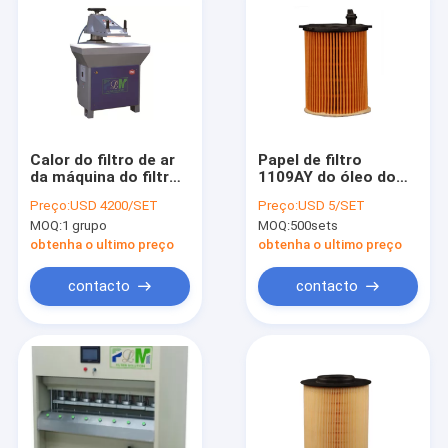
Calor do filtro de ar
Papel de filtro
da máquina do filtro
1109AY do óleo do
de Toyota ECO -
motor do elemento
Preço:
USD 4200/SET
Preço:
USD 5/SET
selando cortando o
ECO do ISO 9001
MOQ:
1 grupo
MOQ:
500sets
equipamento
obtenha o ultimo preço
obtenha o ultimo preço
contacto
contacto
Home
Products
About Us