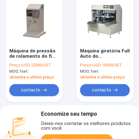
Máquina de pressão
Máquina giratória Full
de rolamento do fim
Auto do
do papel de máquina
chapeamento do
Preço:
USD 22500/SET
Preço:
USD 16500/SET
da soldadura do filtro
calor de soldadura de
MOQ:
1set
MOQ:
1set
Glueless do filtro de
ECO
obtenha o ultimo preço
obtenha o ultimo preço
contacto
contacto
Economize seu tempo
Deixe-nos contatar os melhores produtos
com você.