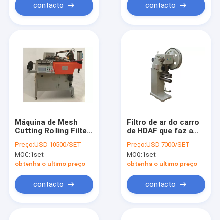
contacto
contacto
Máquina de Mesh
Filtro de ar do carro
Cutting Rolling Filter
de HDAF que faz a
Welding com
máquina para Mesh
Preço:
USD 10500/SET
Preço:
USD 7000/SET
soldadura de ponto
Ends Hooking
MOQ:
1set
MOQ:
1set
automática
Pressing
obtenha o ultimo preço
obtenha o ultimo preço
contacto
contacto