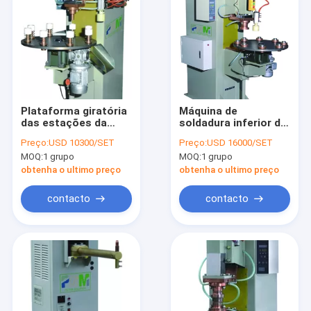
Plataforma giratória
Máquina de
das estações da
soldadura inferior da
máquina de
placa de Full Auto da
Preço:
USD 10300/SET
Preço:
USD 16000/SET
soldadura 8 do filtro
plataforma giratória
MOQ:
1 grupo
MOQ:
1 grupo
de Full Auto pela
de 8 estações para a
válvula de passagem
produção do filtro de
obtenha o ultimo preço
obtenha o ultimo preço
óleo
contacto
contacto
Home
Products
About Us