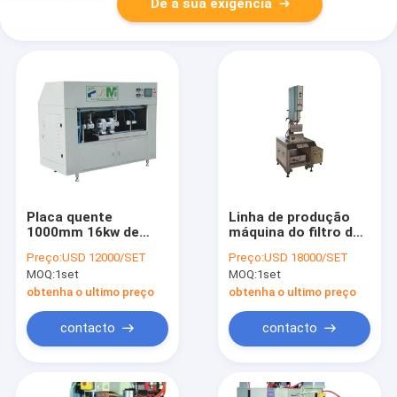
Dê a sua exigência
Placa quente
Linha de produção
1000mm 16kw de
máquina do filtro de
máquina de
ar de solda
Preço:
USD 12000/SET
Preço:
USD 18000/SET
soldadura do filtro da
ultrassônica de
MOQ:
1set
MOQ:
1set
única estação
200mm
obtenha o ultimo preço
obtenha o ultimo preço
contacto
contacto