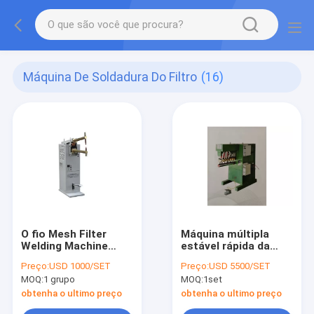
Máquina De Soldadura Do Filtro
(16)
O fio Mesh Filter
Máquina múltipla
Welding Machine
estável rápida da
Foot operou o
fabricação do filtro
Preço:
USD 1000/SET
Preço:
USD 5500/SET
soldador do ponto
do soldador 15KA do
MOQ:
1 grupo
MOQ:
1set
ponto
obtenha o ultimo preço
obtenha o ultimo preço