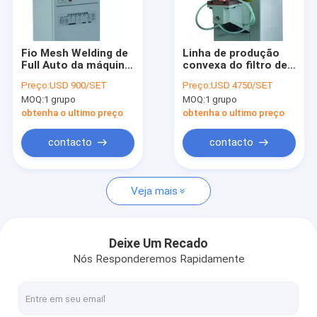
Factory Tour
Quality Control
Fio Mesh Welding de
Linha de produção
Full Auto da máquina
convexa do filtro de
Contact Us
de soldadura do filtro
ar do carro da
Preço:
USD 900/SET
Preço:
USD 4750/SET
do caminhão de
máquina de
MOQ:
1 grupo
MOQ:
1 grupo
HDAF
soldadura do ponto
Request A Quote
100KVA
obtenha o ultimo preço
obtenha o ultimo preço
contacto
contacto
Filtro de ar que faz a máquina
Veja mais
Máquina do filtro de ECO
Filtro de óleo que faz a máquina
Deixe Um Recado
Nós Responderemos Rapidamente
Faca que plissa a máquina
Máquina de plissamento giratória