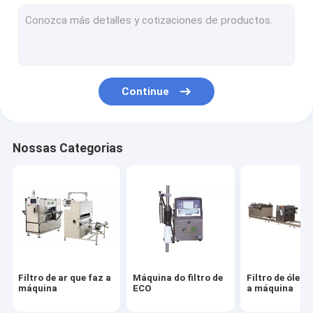
Máquina de corte do filtro
Filtro de HEPA que faz a máquina
Filtro que cola a máquina
Continue
Máquina de soldadura do filtro
Material do filtro
Nossas Categorias
Papel de filtro do ar
Papel de filtro de HEPA
Filtro de ar do plutônio
Colagem do plutônio
Filtro de ar que faz a
Máquina do filtro de
Filtro de óleo 
Filtro da fibra do metal
máquina
ECO
a máquina