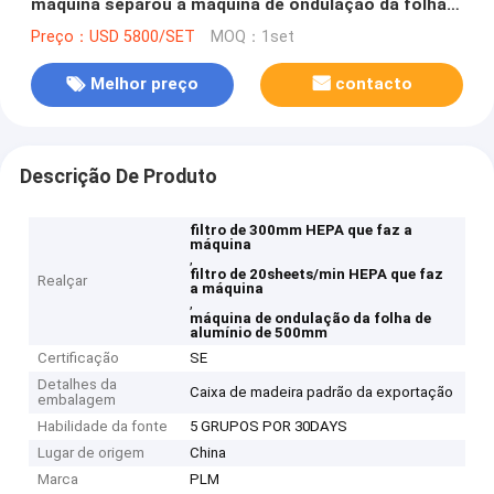
máquina separou a máquina de ondulação da folha
de alumínio
Preço：USD 5800/SET
MOQ：1set
Melhor preço
contacto
Descrição De Produto
filtro de 300mm HEPA que faz a
máquina
,
filtro de 20sheets/min HEPA que faz
Realçar
a máquina
,
máquina de ondulação da folha de
alumínio de 500mm
Certificação
SE
Detalhes da
Caixa de madeira padrão da exportação
embalagem
Habilidade da fonte
5 GRUPOS POR 30DAYS
Lugar de origem
China
Marca
PLM