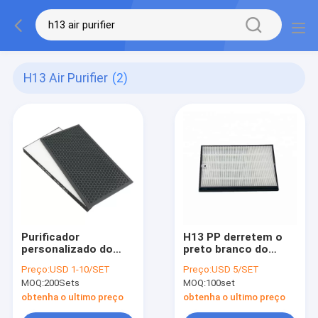
H13 Air Purifier
(2)
Purificador
H13 PP derretem o
personalizado do
preto branco do
purificador de ar da
filtro fundido da fibra
Preço:
USD 1-10/SET
Preço:
USD 5/SET
C.A. do carbono
do metal do poliéster
MOQ:
200Sets
MOQ:
100set
HEPA H11 H12 H13
HEPA
H14 PM0.3 do filtro
obtenha o ultimo preço
obtenha o ultimo preço
da fibra do metal