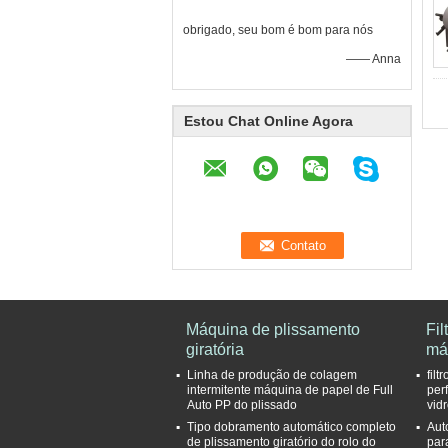
obrigado, seu bom é bom para nós
—— Anna
Estou Chat Online Agora
Máquina de plissamento
Fil
giratória
má
Linha de produção de colagem
fil
intermitente máquina de papel de Full
per
Auto PP do plissado
vid
Tipo dobramento automático completo
Aut
de plissamento giratório do rolo do
para