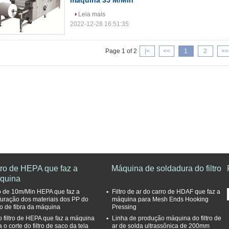
máquina 35 M/Min
Leia mais
2022-12-28 16:51:35
Page 1 of 2
|<
<<
1
2
>>
tro de HEPA que faz a
Máquina de soldadura do filtro
quina
tro de 10m/Min HEPA que faz a
Filtro de ar do carro de HDAF que faz a
furação dos materiais dos PP do
máquina para Mesh Ends Hooking
ro de fibra da máquina
Pressing
o filtro de HEPA que faz a máquina
Linha de produção máquina do filtro de
 o corte do filtro de saco da tela
ar de solda ultrassônica de 200mm