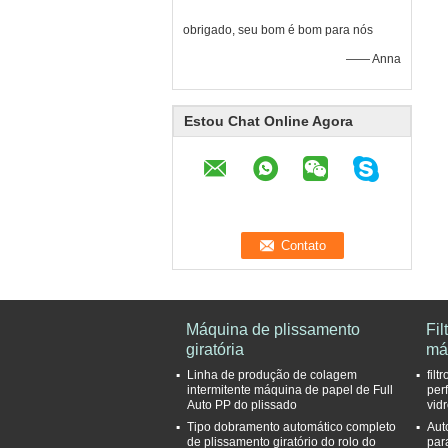
obrigado, seu bom é bom para nós
—— Anna
Estou Chat Online Agora
Máquina de plissamento
Fil
giratória
má
Linha de produção de colagem
fil
intermitente máquina de papel de Full
per
Auto PP do plissado
vid
Tipo dobramento automático completo
Aut
de plissamento giratório do rolo do
para