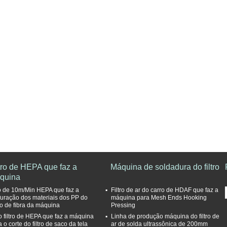
tro de HEPA que faz a
Máquina de soldadura do filtro
quina
tro de 10m/Min HEPA que faz a
Filtro de ar do carro de HDAF que faz a
furação dos materiais dos PP do
máquina para Mesh Ends Hooking
ro de fibra da máquina
Pressing
o filtro de HEPA que faz a máquina
Linha de produção máquina do filtro de
 o corte do filtro de saco da tela
ar de solda ultrassônica de 200mm