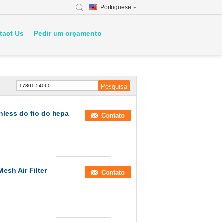
Portuguese
tact Us
Pedir um orçamento
inless do fio do hepa
Contato
esh Air Filter
Contato