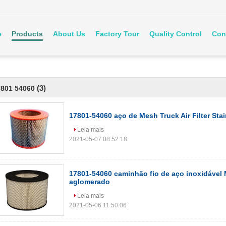
e
Products
About Us
Factory Tour
Quality Control
Con
(3)
7801 54060
17801-54060 aço de Mesh Truck Air Filter Sta
Leia mais
2021-05-07 08:52:18
17801-54060 caminhão fio de aço inoxidável M
aglomerado
Leia mais
2021-05-06 11:50:06