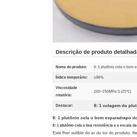
Descrição de produto detalhad
Nome do produto:
8: 1 plutônio cola o bom 
Índice temporário:
≥98%
Viscosidade
200~250MPa.S (25℃)
rotatória:
8: 1 colagem do plu
Destacar:
8: 1 plutônio cola o bom esparadrapo do
8: 1 plutônio cola a boa resistência e a escala d
Este fher sutlble do ar do tor do produto. f