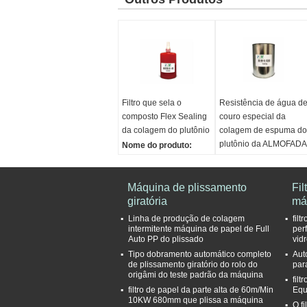
Filtro que sela o
Resistência de água d
composto Flex Sealing
couro especial da
da colagem do plutônio
colagem de espuma do
plutônio da ALMOFADA
Nome do produto:
de borracha
Colagem de selagem
do composto de
Nome do produto:
selagem do filtro para o
Máquina de plissamento
colagem especial para
Fil
filtro
giratória
a ALMOFADA de
má
Aparência:
líquido
borracha
Linha de produção de colagem
fil
viscoso vermelho
Resistência de óleo:
intermitente máquina de papel de Full
per
Auto PP do plissado
vid
Tempo de cura da
Excelente
Tipo dobramento automático completo
Aut
temperatura
força de tesoura:
Final
de plissamento giratório do rolo do
para
ambiente:
30min/24h
Resistência de água:
origâmi do teste padrão da máquina
filt
(/solid contínuo inicial)
Excelente
filtro de papel da parte alta de 60m/Min
Equ
Viscosidade:
10KW 680mm que plissa a máquina
O f