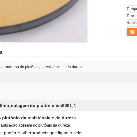
Tempo
Termo
Habili
Conta
a
esparadrapo do plutônio da resistência e da dureza
tônio
colagem do plutônio iso9001
1
,
,
 plutônio da resistência e da dureza
a aplicação adesiva do plutônio da dureza
ter. punfer e otherproducts que ligam o selo.