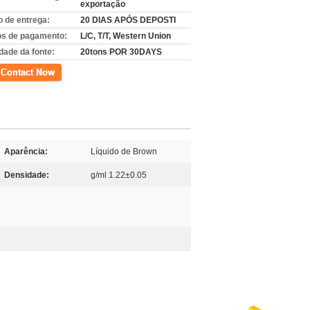
exportação
 de entrega:
20 DIAS APÓS DEPOSTI
s de pagamento:
L/C, T/T, Western Union
dade da fonte:
20tons POR 30DAYS
to
Aparência:
Líquido de Brown
Densidade:
g/ml 1.22±0.05