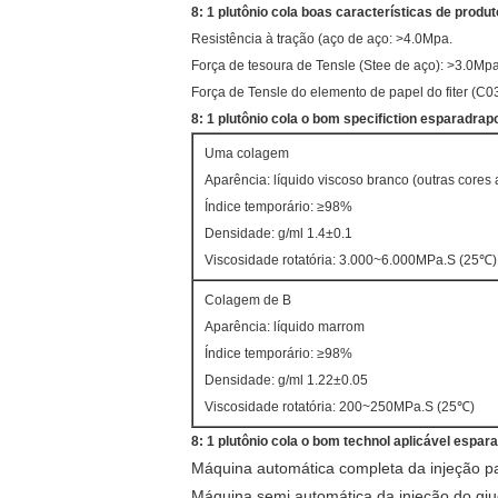
8: 1 plutônio cola boas características de produ
Resistência à tração (aço de aço: >4.0Mpa.
Força de tesoura de Tensle (Stee de aço): >3.0Mpa
Força de Tensle do elemento de papel do fiter (C
8: 1 plutônio cola o bom specifiction esparadrap
Uma colagem
Aparência: líquido viscoso branco (outras cores 
Índice temporário: ≥98%
Densidade: g/ml 1.4±0.1
Viscosidade rotatória: 3.000~6.000MPa.S (25℃)
Colagem de B
Aparência: líquido marrom
Índice temporário: ≥98%
Densidade: g/ml 1.22±0.05
Viscosidade rotatória: 200~250MPa.S (25℃)
8: 1 plutônio cola o bom technol aplicável espar
Máquina automática completa da injeção p
Máquina semi automática da injeção do gi