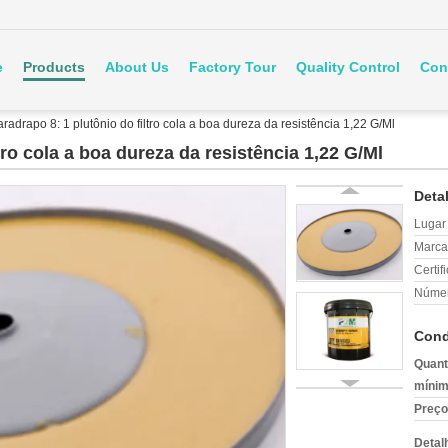
e
Products
About Us
Factory Tour
Quality Control
Con
radrapo 8: 1 plutônio do filtro cola a boa dureza da resistência 1,22 G/Ml
tro cola a boa dureza da resistência 1,22 G/Ml
Deta
Lugar
Marca
Certif
Númer
Cond
Quant
mínim
Preço
Detal