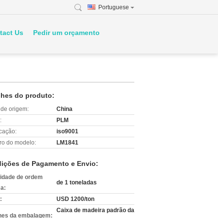
Portuguese
tact Us
Pedir um orçamento
lhes do produto:
 de origem:
China
:
PLM
icação:
iso9001
o do modelo:
LM1841
ições de Pagamento e Envio:
idade de ordem
de 1 toneladas
a:
:
USD 1200/ton
Caixa de madeira padrão da
hes da embalagem: