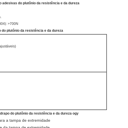
to adesivas do plutônio da resistência e da dureza
.
0304): >700N
o do plutônio da resistência e da dureza
ajustáveis)
adrapo do plutônio da resistência e da dureza ogy
ara a tampa de extremidade
ue da tampa de extremidade