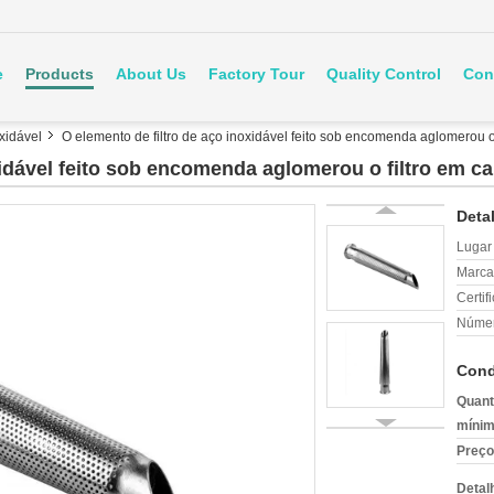
e
Products
About Us
Factory Tour
Quality Control
Con
oxidável
O elemento de filtro de aço inoxidável feito sob encomenda aglomerou o 
xidável feito sob encomenda aglomerou o filtro em c
Deta
Lugar
Marca
Certif
Númer
Cond
Quant
mínim
Preço
Detal