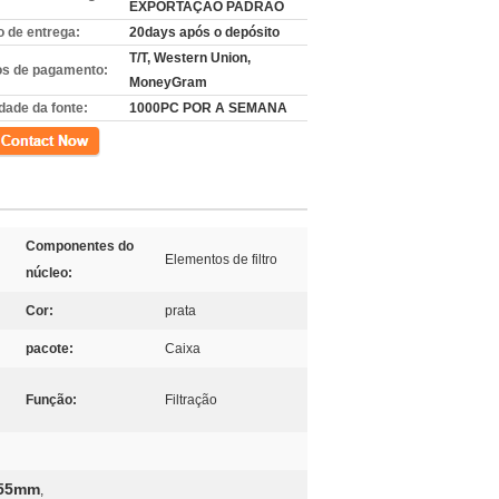
EXPORTAÇÃO PADRÃO
 de entrega:
20days após o depósito
T/T, Western Union,
s de pagamento:
MoneyGram
dade da fonte:
1000PC POR A SEMANA
to
Componentes do
Elementos de filtro
núcleo:
Cor:
prata
pacote:
Caixa
Função:
Filtração
 155mm
,