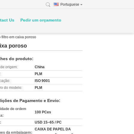
Portuguese
tact Us
Pedir um orçamento
filtro em caixa poroso
aixa poroso
lhes do produto:
 de origem:
China
:
PLM
icação:
ISO 9001
o do modelo:
PLM
ições de Pagamento e Envio:
idade de ordem
100 PCes
a:
:
USD 15~65 / PC
CAIXA DE PAPEL DA
hes da embalagem: