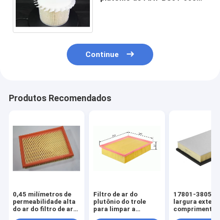
1457429033 MA543 FLI6490
P181054 FC-412 HP461K
Continue
Produtos Recomendados
0,45 milímetros de
Filtro de ar do
17801-38050 
permeabilidade alta
plutônio do trole
largura exteri
do ar do filtro de ar
para limpar a
comprimento
do plutônio da
espessura de
223mm do filtr