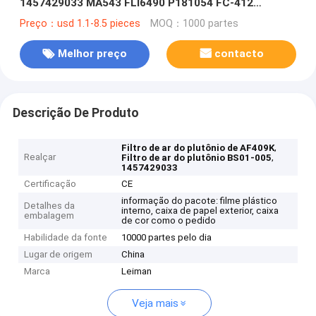
1457429033 MA543 FLI6490 P181054 FC-412
HP461K
Preço：usd 1.1-8.5 pieces
MOQ：1000 partes
Melhor preço
contacto
Descrição De Produto
,
Filtro de ar do plutônio de AF409K
Realçar
,
Filtro de ar do plutônio BS01-005
1457429033
Certificação
CE
informação do pacote: filme plástico
Detalhes da
interno, caixa de papel exterior, caixa
embalagem
de cor como o pedido
Habilidade da fonte
10000 partes pelo dia
Lugar de origem
China
Marca
Leiman
Veja mais