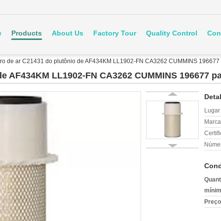
e
Products
About Us
Factory Tour
Quality Control
Con
ltro de ar C21431 do plutônio de AF434KM LL1902-FN CA3262 CUMMINS 196677 
io de AF434KM LL1902-FN CA3262 CUMMINS 196677 pa
Deta
Lugar
Marca
Certif
Númer
Cond
Quant
mínim
Preço