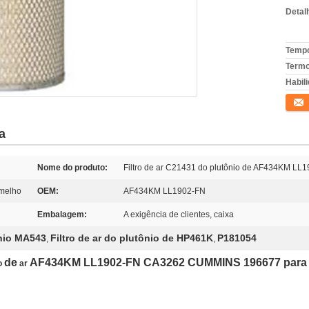
Detal
Tempo
Termo
Habili
Conta
a
Nome do produto:
Filtro de ar C21431 do plutônio de AF434KM 
rmelho
OEM:
AF434KM LL1902-FN
Embalagem:
A exigência de clientes, caixa
ônio MA543
Filtro de ar do plutônio de HP461K
P181054
,
,
de
AF434KM LL1902-FN CA3262 CUMMINS 196677 para 
o
ar