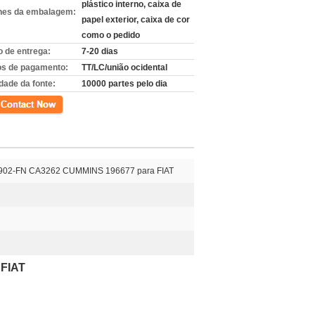
plástico interno, caixa de
hes da embalagem:
papel exterior, caixa de cor
como o pedido
 de entrega:
7-20 dias
s de pagamento:
TT/LC/união ocidental
dade da fonte:
10000 partes pelo dia
to
LL1902-FN CA3262 CUMMINS 196677 para FIAT
FIAT