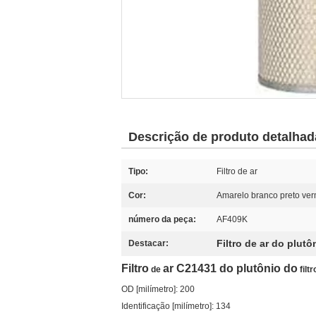
Descrição de produto detalhad
Tipo:
Filtro de ar
Cor:
Amarelo branco preto ve
número da peça:
AF409K
Filtro de ar do plut
Destacar:
Filtro
ar C21431 do plutônio do
de
filtr
OD [milímetro]: 200
Identificação [milímetro]: 134