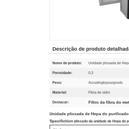
Descrição de produto detalhad
Nome do produto:
Unidade plissada de Hepa 
Porosidade:
0,3
Peso:
Accodingtoyourgoods
Material:
Fibra de vidro
Filtro da fibra do me
Destacar:
Unidade plissada de Hepa do purificador
Specifiction
plissado da unidade de Hepa do pu