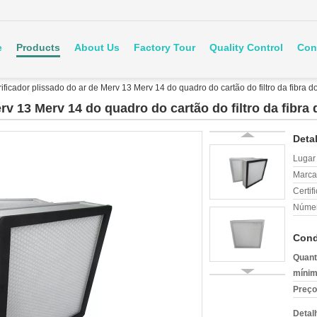
e
Products
About Us
Factory Tour
Quality Control
Con
ificador plissado do ar de Merv 13 Merv 14 do quadro do cartão do filtro da fibra 
erv 13 Merv 14 do quadro do cartão do filtro da fibr
Deta
Lugar
Marca
Certif
Númer
Cond
Quant
mínim
Preço
Detal