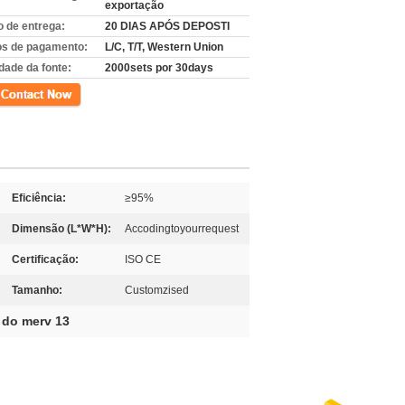
exportação
 de entrega:
20 DIAS APÓS DEPOSTI
s de pagamento:
L/C, T/T, Western Union
dade da fonte:
2000sets por 30days
to
Eficiência:
≥95%
Dimensão (L*W*H):
Accodingtoyourrequest
Certificação:
ISO CE
Tamanho:
Customzised
a do merv 13