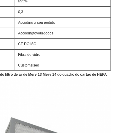
≥95%
0,3
Accoding a seu pedido
Accodingtoyourgoods
CE DO ISO
Fibra de vidro
Customzised
 do filtro de ar de Merv 13 Merv 14 do quadro do cartão de HEPA