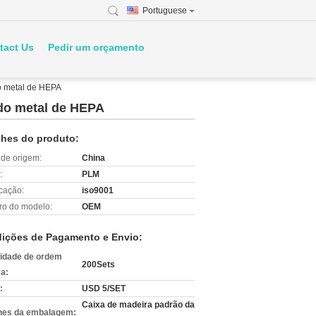
Portuguese
tact Us
Pedir um orçamento
do metal de HEPA
a do metal de HEPA
lhes do produto:
 de origem:
China
:
PLM
icação:
iso9001
o do modelo:
OEM
ições de Pagamento e Envio:
idade de ordem
200Sets
a:
:
USD 5/SET
Caixa de madeira padrão da
hes da embalagem: