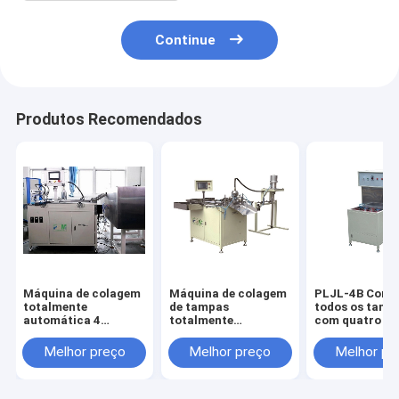
Continue
Produtos Recomendados
Máquina de colagem
Máquina de colagem
PLJL-4B Comb
totalmente
de tampas
todos os tama
automática 4
totalmente
com quatro es
peças/tempo para
automática para
de teste de
tampa de
tampas de
vazamento pa
Melhor preço
Melhor preço
Melhor pr
extremidade de 50 -
extremidades de 50 a
filtro giratório
110 mm PLZJ-2A
110 mm